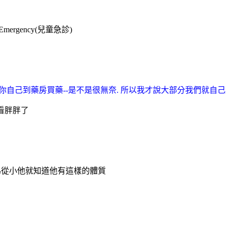
ergency(兒童急診)
叫你自己到藥房買藥--是不是很無奈. 所以我才說大部分我們就自己
始看胖胖了
為從小他就知道他有這樣的體質