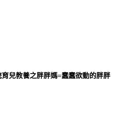
統育兒教養之胖胖媽=蠢蠢欲動的胖胖