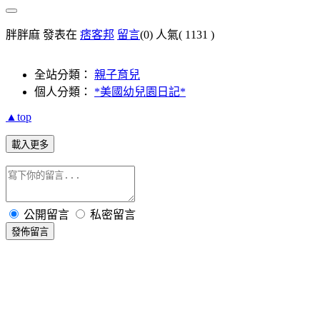
胖胖麻 發表在
痞客邦
留言
(0)
人氣(
1131
)
全站分類：
親子育兒
個人分類：
*美國幼兒園日記*
▲top
載入更多
公開留言
私密留言
發佈留言