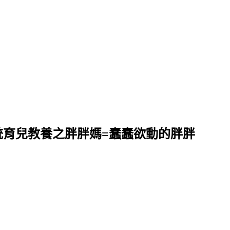
統育兒教養之胖胖媽=蠢蠢欲動的胖胖