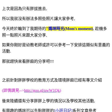
上次是因為只有胖拔進去,
所以我就沒有辦法多照些照片讓大家參考,
今天終於輪到了我期待的
"媽咪
時光(Mom's moment)
, 趁機多
照一點照片來跟大家分享,
如果你剛好是幼教老師或許可以參考一下安排這類似有意義的
活動.
那就趕快來看胖麻的分享吧!!!
之前針對胖胖學校的教育方式及環境胖麻已經有專文介紹
(詳情請見-->
http://goo.gl/uwW1Qk
)
後來陸續還有分享胖胖上學的情況以及學校其他活動,
有興趣的媽咪可以先點胖胖的
[小班日記]
系列文章參考