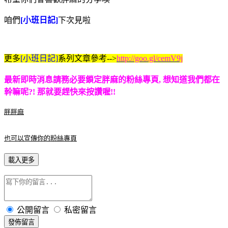
咱們
[小班日記]
下次見啦
更多
[小班日記]
系列文章參考-->
http://goo.gl/cemV9j
最新即時消息請務必要鎖定胖麻的粉絲專頁, 想知道我們都在
幹嘛呢?! 那就要趕快來按讚喔!!
胖胖麻
也可以宣傳你的粉絲專頁
載入更多
公開留言
私密留言
發佈留言