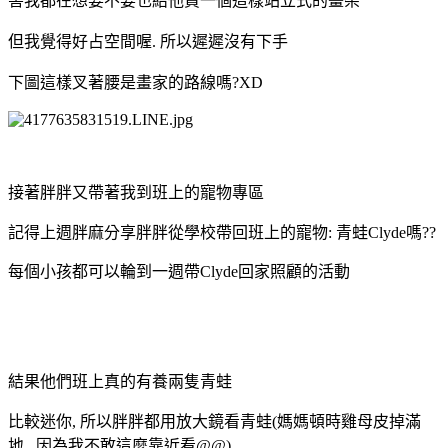
害我都在想要不要也給他買一個這樣站立式的畫架
但我覺得好占空間喔. 所以遲遲沒有下手
下圖這樣叉著腰是畫家的路線嗎?XD
接著胖胖又帶著我到班上的寵物專區
記得上週胖麻分享胖胖從學校帶回班上的寵物: 青蛙Clyde嗎??
每個小孩都可以輪到一週帶Clyde回家照顧的活動
結果他們班上真的有養兩隻青蛙
比較迷你, 所以胖胖都用放大鏡看青蛙(媽媽頓時雞母皮掉滿
地...因為我不敢這麼靠近看@@)