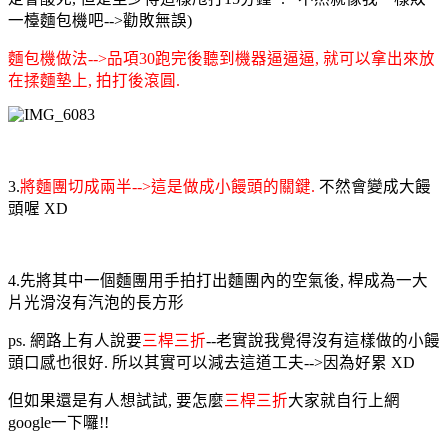
一檯麵包機吧-->勸敗無誤)
麵包機做法-->品項30跑完後聽到機器逼逼逼, 就可以拿出來放
在揉麵墊上, 拍打後滾圓.
3.
將麵團切成兩半-->這是做成小饅頭的關鍵.
不然會變成大饅
頭喔 XD
4.先將其中一個麵團用手拍打出麵團內的空氣後, 桿
成為一大
片光滑沒有汽泡的長方形
ps. 網路上有人說要
三桿三折
--老實說我覺得沒有這樣做的小饅
頭口感也很好. 所以其實可以減去這道工夫-->因為好累 XD
但如果還是有人想試試, 要怎麼
三桿三折
大家就自行上網
google一下囉!!