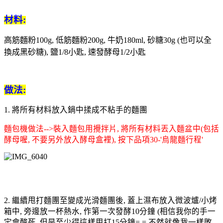
材料:
高筋麵粉100g, 低筋麵粉200g, 牛奶180ml, 砂糖30g (也可以全
換成黑砂糖), 鹽1/8小匙, 速發酵母1/2小匙
做法:
1. 將所有材料放入鍋中揉成不粘手的麵團
麵包機做法-->裝入麵包用攪拌片, 將所有材料丟入麵盆中(包括
酵母喔, 不要另外放入酵母盒裡), 按下品項30-'烏龍麵行程'
2. 繼續甩打麵團至變成光滑麵團後, 蓋上濕布放入微波爐/小烤
箱中, 旁邊放一杯熱水, 作第一次發酵10分鐘 (相信我你的手一
定會酸死, 但是至少得這樣甩打15分鐘=.= 不然就像我一樣敗