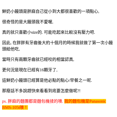
鮮奶小饅頭是胖麻自己從小到大都很喜歡的一項點心,
很奇怪的是大饅頭我不愛喔,
真的就只喜歡小size的. 可能吃起來比較沒有壓力吧.
因此, 在胖胖有牙齒後大約十個月的時候我就做了第一次小饅
頭給他吃,
當時只有兩顆牙齒就已經咬的相當認真,
更何況是現在已經有16顆牙了,
這鮮奶小饅頭已經算是他必點的點心/早餐之一呢.
那廢話不多說趕快來看看到底要怎麼做呢?!
ps. 胖麻的麵團都是麵包機揉的噢.
我的麵包機是Panasonic
BMS-105t噢！