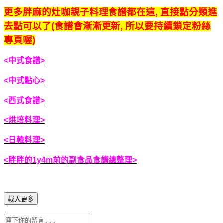
更多胖麻的灶咖親子料理食譜都在這, 直接點分類進
去點可以了(食譜會漸漸更新, 所以要持續鎖定粉絲
專頁喔)
<中式食譜>
<中式點心>
<西式食譜>
<烘培料理>
<日韓料理>
<胖胖的1y4m前的副食品食譜總整理>
載入更多