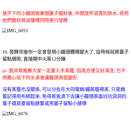
放不下的小饅頭我拿個盤子擺好後, 中間放杯滾燙的熱水, 就把
他們關在微波爐裡同時進行發酵
10. 發酵完後你一定會發現小饅頭體積變大了, 這時候就將蓋子
留點縫隙, 直接開中火蒸12分鐘
ps. 我非常推薦大家一定要入手蒸籠. 因為方便又好清洗, 也不
用擔心低下的水滴會讓饅頭表面變形.
沒有蒸籠也沒關係, 可以分批在大同電鍋/鐵蒸籠裡蒸, 只是鍋
蓋記得用布綁起來, 免得蒸氣滴下去讓小饅頭表面坑坑洞洞的.
蓋子還是要留點縫繫或用蓋子留點小縫噢